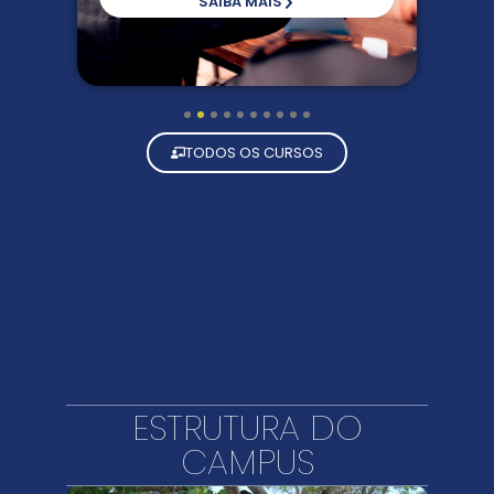
SAIBA MAIS
1
2
3
4
5
6
7
8
9
10
TODOS OS CURSOS
ESTRUTURA DO
CAMPUS