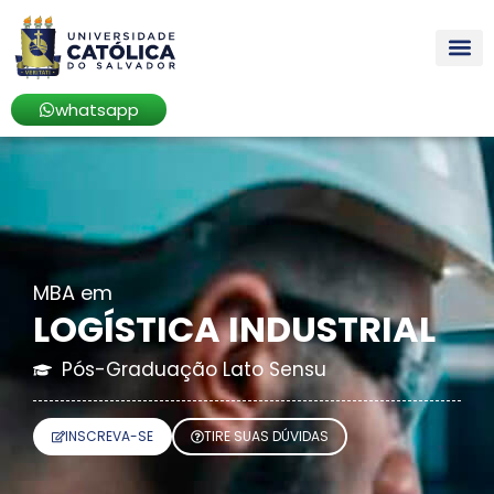
whatsapp
MBA
em
LOGÍSTICA INDUSTRIAL
Pós-Graduação Lato Sensu
INSCREVA-SE
TIRE SUAS DÚVIDAS