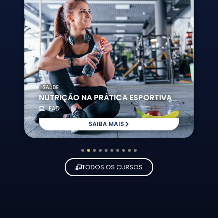
SAÚDE
NUTRIÇÃO NA PRÁTICA ESPORTIVA
EAD
SAIBA MAIS
1
2
3
4
5
6
7
8
9
10
TODOS OS CURSOS