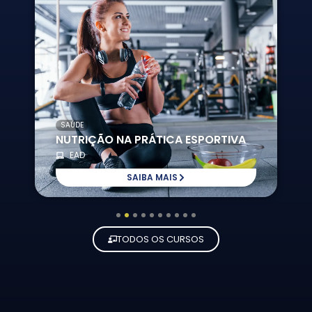
SAÚDE
NUTRIÇÃO NA PRÁTICA ESPORTIVA
EAD
SAIBA MAIS
1
2
3
4
5
6
7
8
9
10
TODOS OS CURSOS