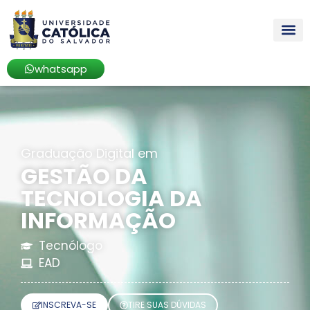
whatsapp
Graduação Digital em
GESTÃO DA
TECNOLOGIA DA
INFORMAÇÃO
Tecnólogo
EAD
INSCREVA-SE
TIRE SUAS DÚVIDAS