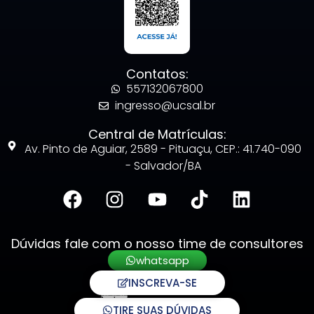
Contatos:
557132067800
ingresso@ucsal.br
Central de Matrículas:
Av. Pinto de Aguiar, 2589 - Pituaçu, CEP.: 41.740-090
- Salvador/BA
Dúvidas fale com o nosso time de consultores
whatsapp
INSCREVA-SE
TIRE SUAS DÚVIDAS