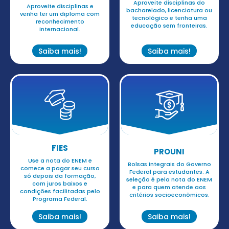
Aproveite disciplinas do
Aproveite disciplinas e
bacharelado, licenciatura ou
venha ter um diploma com
tecnológico e tenha uma
reconhecimento
educação sem fronteiras.
internacional.
Saiba mais!
Saiba mais!
FIES
PROUNI
Use a nota do ENEM e
Bolsas integrais do Governo
comece a pagar seu curso
Federal para estudantes. A
só depois da formação,
seleção é pela nota do ENEM
com juros baixos e
e para quem atende aos
condições facilitadas pelo
critérios socioeconômicos.
Programa Federal.
Saiba mais!
Saiba mais!