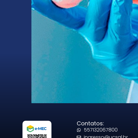
Contatos:
557132067800
ingresso@ucsal.br