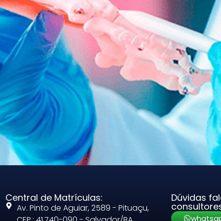
Central de Matrículas:
Dúvidas fa
consultore
Av. Pinto de Aguiar, 2589 - Pituaçu,
whatsa
CEP.: 41.740-090 - Salvador/BA