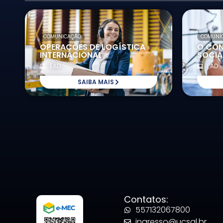
COMUNICAÇÃO
COMUNI
OPERAÇÕES DE LOGÍSTICA
O CON
INTERNACIONAL
SOCIA
EAD
EAD
SAIBA MAIS
Contatos:
557132067800
ingresso@ucsal.br