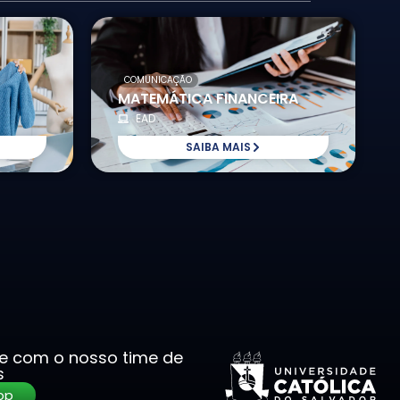
COMUNICAÇÃO
MATEMÁTICA FINANCEIRA
EAD
SAIBA MAIS
le com o nosso time de
s
pp