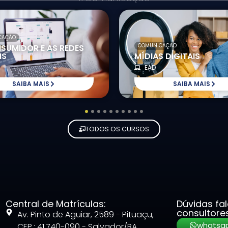
CAÇÃO
COMUNICAÇÃO
SUMIDOR E AS REDES
IS
MÍDIAS DIGITAIS
EAD
SAIBA MAIS
SAIBA MAIS
1
2
3
4
5
6
7
8
9
10
TODOS OS CURSOS
Central de Matrículas:
Dúvidas fa
consultore
Av. Pinto de Aguiar, 2589 - Pituaçu,
whatsa
CEP.: 41.740-090 - Salvador/BA