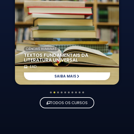
CIÊNCIAS HUMANAS
TEXTOS FUNDAMENTAIS DA
LITERATURA UNIVERSAL
EAD
SAIBA MAIS
1
2
3
4
5
6
7
8
9
10
TODOS OS CURSOS