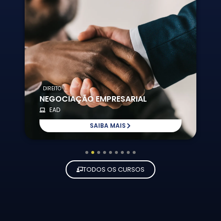
DIREITO
NEGOCIAÇÃO EMPRESARIAL
EAD
SAIBA MAIS
1
2
3
4
5
6
7
8
9
TODOS OS CURSOS