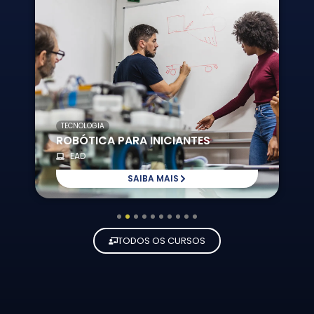
TECNOLOGIA
ROBÓTICA PARA INICIANTES
EAD
SAIBA MAIS
1
2
3
4
5
6
7
8
9
10
TODOS OS CURSOS